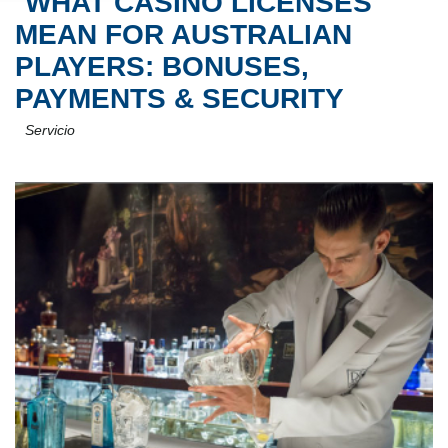
WHAT CASINO LICENSES
MEAN FOR AUSTRALIAN
PLAYERS: BONUSES,
PAYMENTS & SECURITY
Servicio