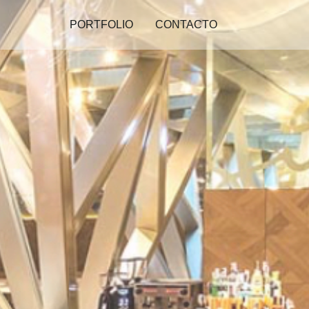
PORTFOLIO
CONTACTO