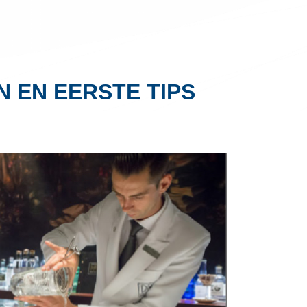
N EN EERSTE TIPS