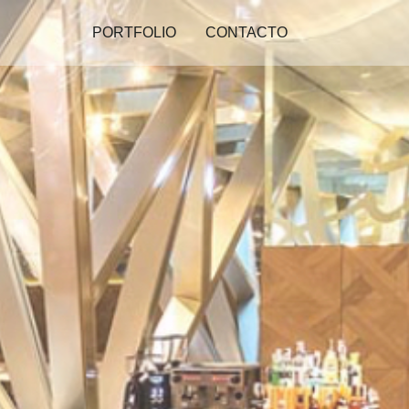
PORTFOLIO
CONTACTO