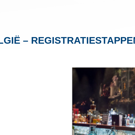
GIË – REGISTRATIESTAPPE