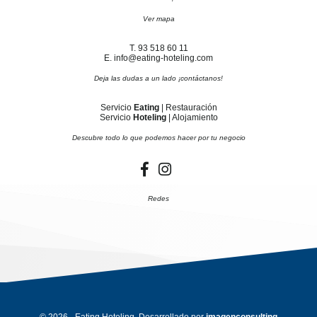
Ver mapa
T. 93 518 60 11
E. info@eating-hoteling.com
Deja las dudas a un lado ¡contáctanos!
Servicio
Eating
| Restauración
Servicio
Hoteling
| Alojamiento
Descubre todo lo que podemos hacer por tu negocio
Redes