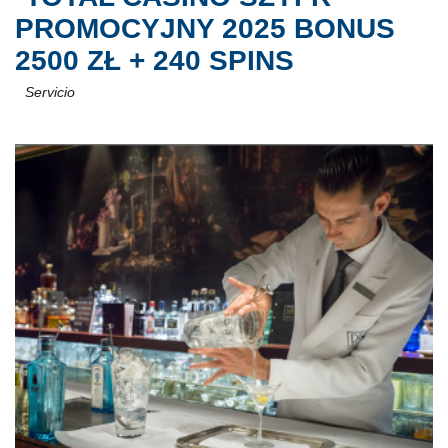
PROMOCYJNY 2025 BONUS
2500 ZŁ + 240 SPINS
Servicio