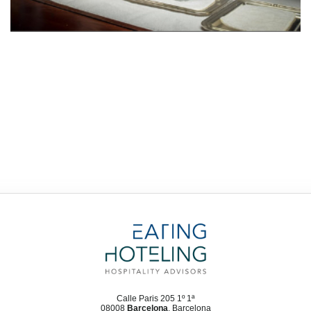
Calle Paris 205 1º 1ª
08008
Barcelona
, Barcelona