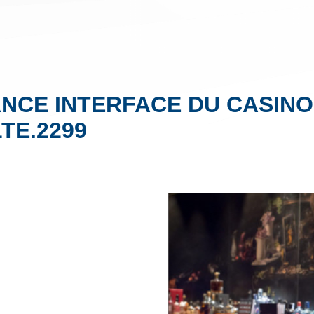
ANCE INTERFACE DU CASINO
TE.2299