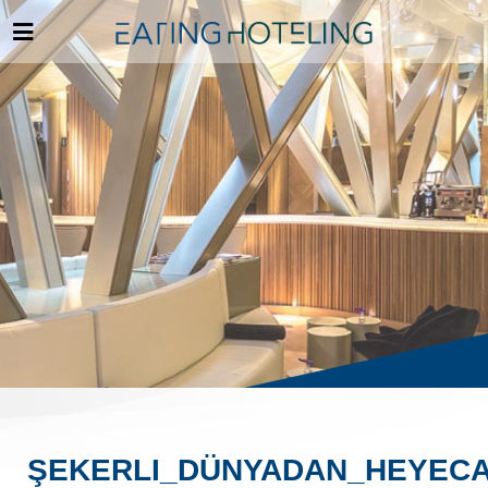
ŞEKERLI_DÜNYADAN_HEYECA