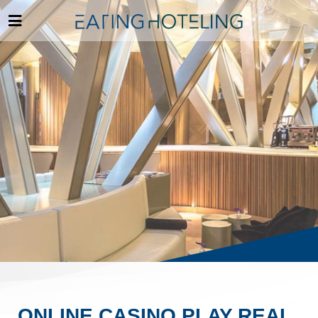
ONLINE CASINO PLAY REAL