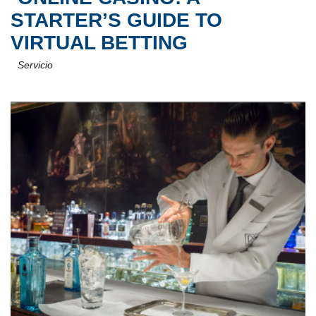
STARTER’S GUIDE TO
VIRTUAL BETTING
Servicio