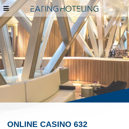
ONLINE CASINO 632