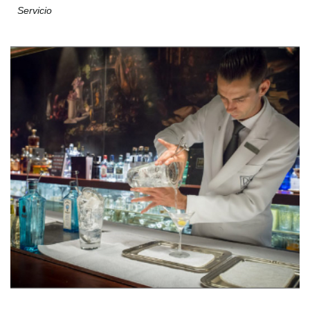
Servicio