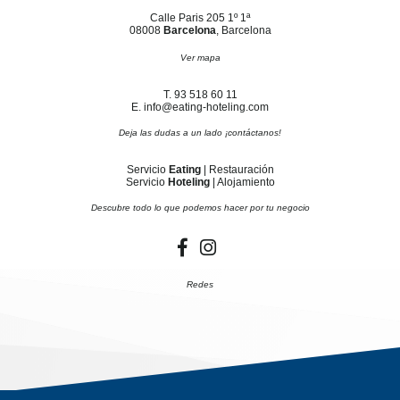
Calle Paris 205 1º 1ª
08008
Barcelona
, Barcelona
Ver mapa
T. 93 518 60 11
E. info@eating-hoteling.com
Deja las dudas a un lado ¡contáctanos!
Servicio
Eating
| Restauración
Servicio
Hoteling
| Alojamiento
Descubre todo lo que podemos hacer por tu negocio
Redes