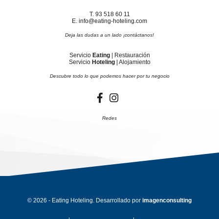
T. 93 518 60 11
E. info@eating-hoteling.com
Deja las dudas a un lado ¡contáctanos!
Servicio
Eating
| Restauración
Servicio
Hoteling
| Alojamiento
Descubre todo lo que podemos hacer por tu negocio
Redes
© 2026 - Eating Hoteling. Desarrollado por
imagenconsulting