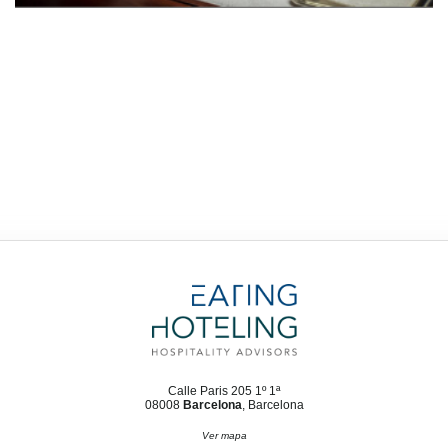
Calle Paris 205 1º 1ª
08008
Barcelona
, Barcelona
Ver mapa