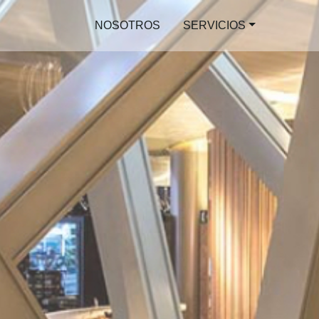
NOSOTROS
SERVICIOS