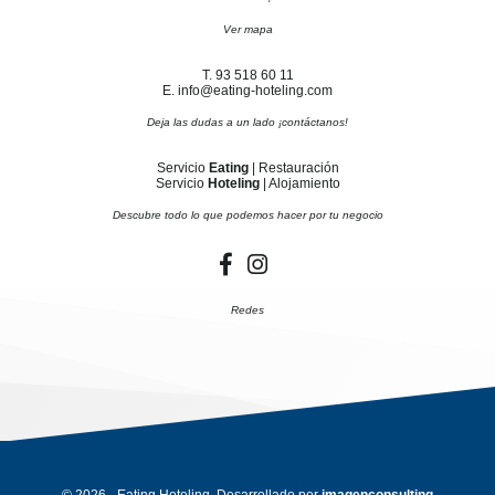
Ver mapa
T. 93 518 60 11
E. info@eating-hoteling.com
Deja las dudas a un lado ¡contáctanos!
Servicio
Eating
| Restauración
Servicio
Hoteling
| Alojamiento
Descubre todo lo que podemos hacer por tu negocio
Redes