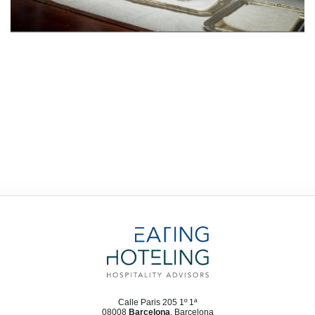
Calle Paris 205 1º 1ª
08008
Barcelona
, Barcelona