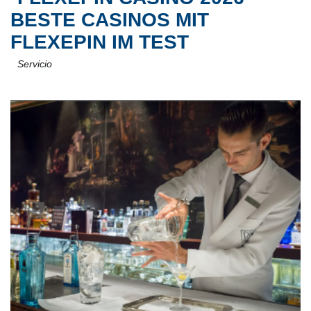
BESTE CASINOS MIT
FLEXEPIN IM TEST
Servicio