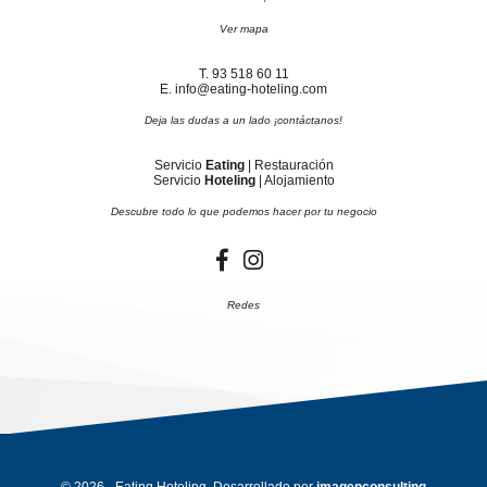
Ver mapa
T. 93 518 60 11
E. info@eating-hoteling.com
Deja las dudas a un lado ¡contáctanos!
Servicio
Eating
| Restauración
Servicio
Hoteling
| Alojamiento
Descubre todo lo que podemos hacer por tu negocio
Redes