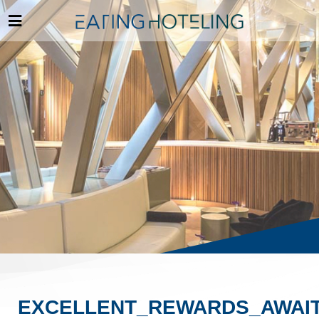
EXCELLENT_REWARDS_AWAI