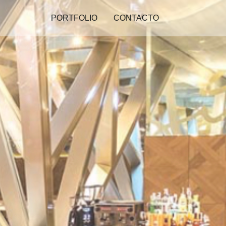
PORTFOLIO
CONTACTO