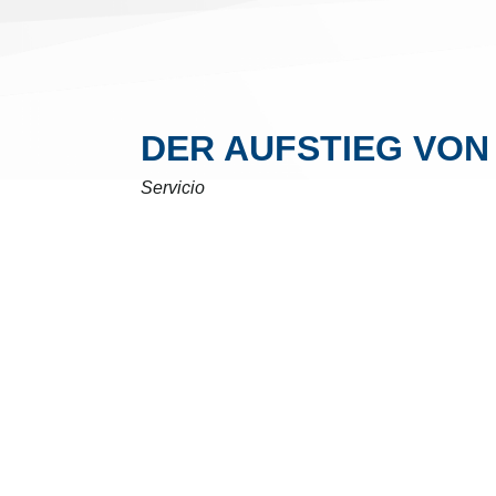
DER AUFSTIEG VON
Servicio