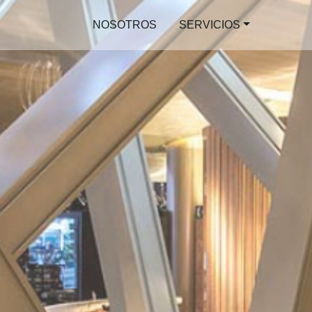
NOSOTROS
SERVICIOS