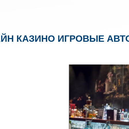
ЙН КАЗИНО ИГРОВЫЕ АВТО