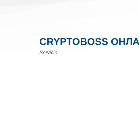
CRYPTOBOSS ОНЛА
Servicio