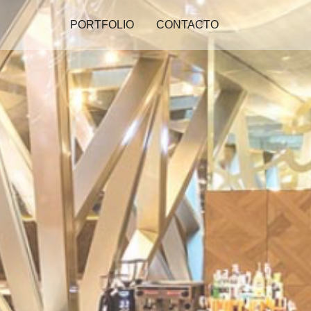
PORTFOLIO
CONTACTO