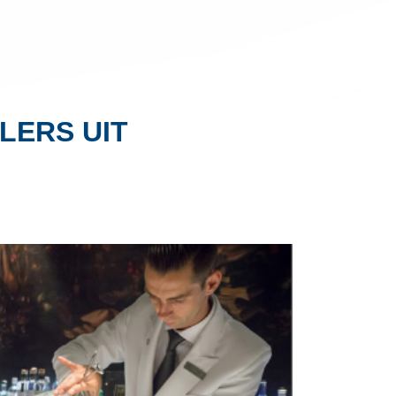
LERS UIT