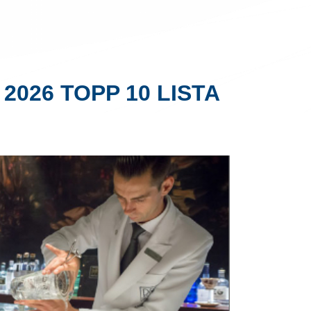
026 TOPP 10 LISTA