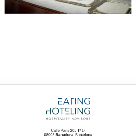
Calle Paris 205 1º 1ª
08008
Barcelona
, Barcelona