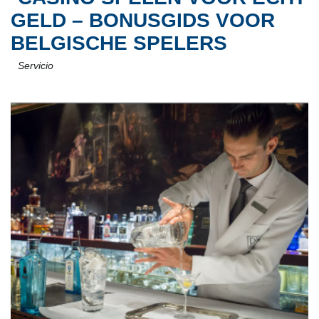
GELD – BONUSGIDS VOOR
BELGISCHE SPELERS
Servicio