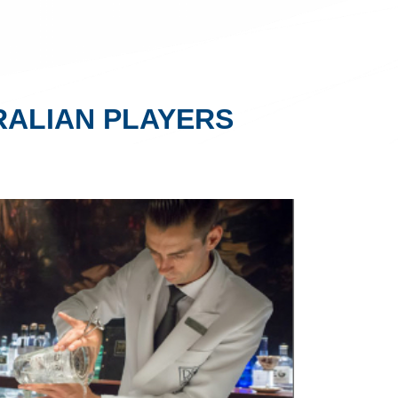
RALIAN PLAYERS