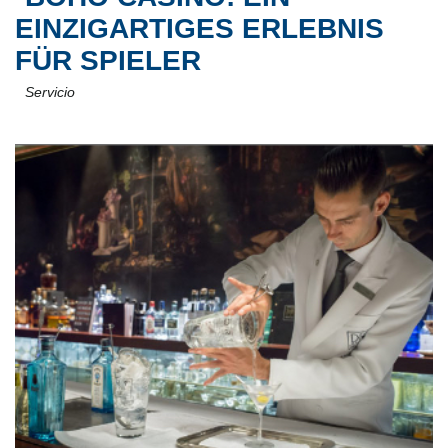
EINZIGARTIGES ERLEBNIS
FÜR SPIELER
Servicio