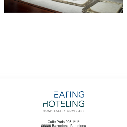
Calle Paris 205 1º 1ª
08008
Barcelona
, Barcelona