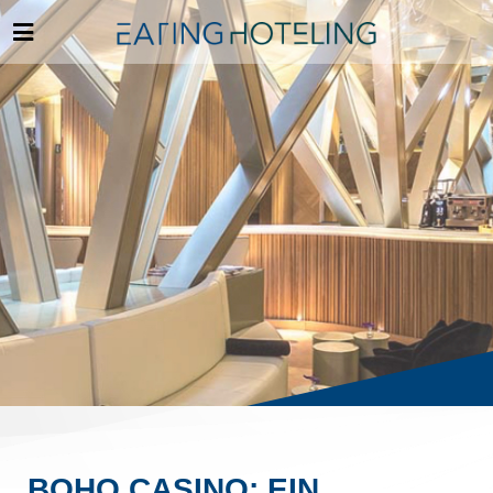
BOHO CASINO: EIN