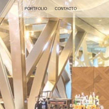
PORTFOLIO
CONTACTO