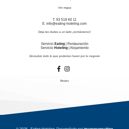
Ver mapa
T. 93 518 60 11
E. info@eating-hoteling.com
Deja las dudas a un lado ¡contáctanos!
Servicio
Eating
| Restauración
Servicio
Hoteling
| Alojamiento
Descubre todo lo que podemos hacer por tu negocio
Redes