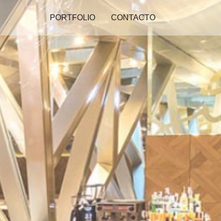
PORTFOLIO
CONTACTO