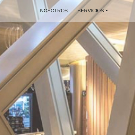
NOSOTROS
SERVICIOS