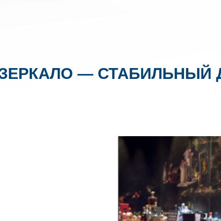
 ЗЕРКАЛО — СТАБИЛЬНЫЙ 