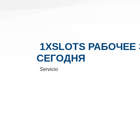
1XSLOTS РАБОЧЕЕ
СЕГОДНЯ
Servicio