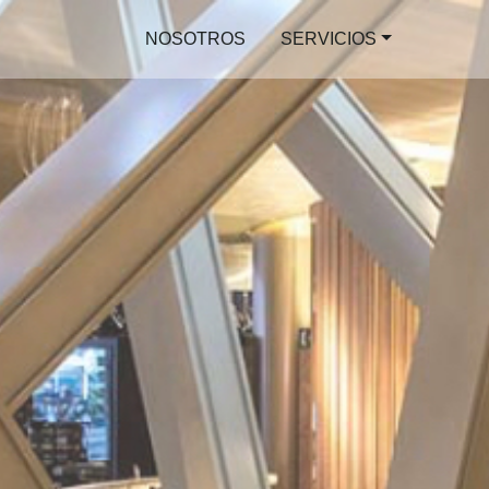
NOSOTROS
SERVICIOS