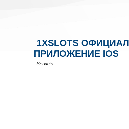
1XSLOTS ОФИЦИАЛ
ПРИЛОЖЕНИЕ IOS
Servicio