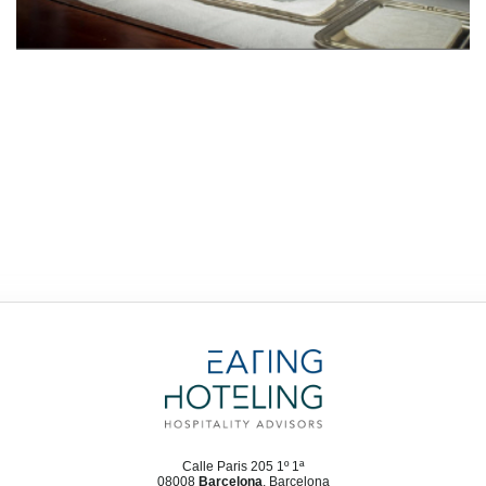
Calle Paris 205 1º 1ª
08008
Barcelona
, Barcelona