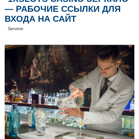
— РАБОЧИЕ ССЫЛКИ ДЛЯ
ВХОДА НА САЙТ
Servicio