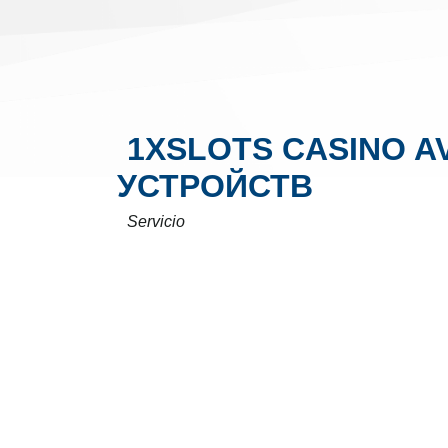
1XSLOTS CASINO A
УСТРОЙСТВ
Servicio