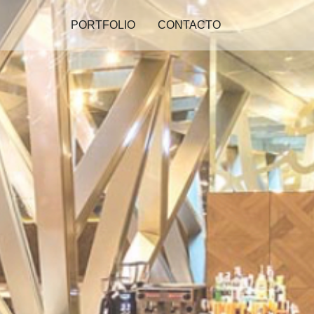
PORTFOLIO
CONTACTO