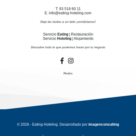
T. 93 518 60 11
E. info@eating-hoteling.com
Deja las dudas a un lado ¡contáctanos!
Servicio
Eating
| Restauración
Servicio
Hoteling
| Alojamiento
Descubre todo lo que podemos hacer por tu negocio
Redes
© 2026 - Eating Hoteling. Desarrollado por
imagenconsulting