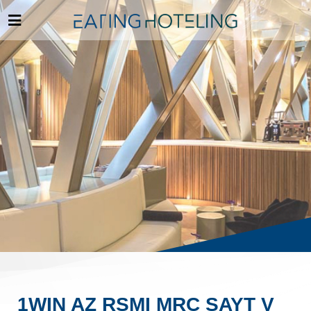
1WIN AZ RSMI MRC SAYT V